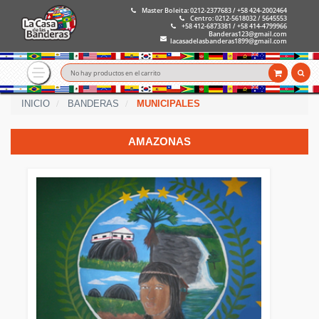
Master Boleita: 0212-2377683 / +58 424-2002464
Centro: 0212-5618032 / 5645553
+58 412-6873381 / +58 414-4799966
Banderas123@gmail.com
lacasadelasbanderas1899@gmail.com
No hay productos en el carrito
INICIO
BANDERAS
MUNICIPALES
AMAZONAS