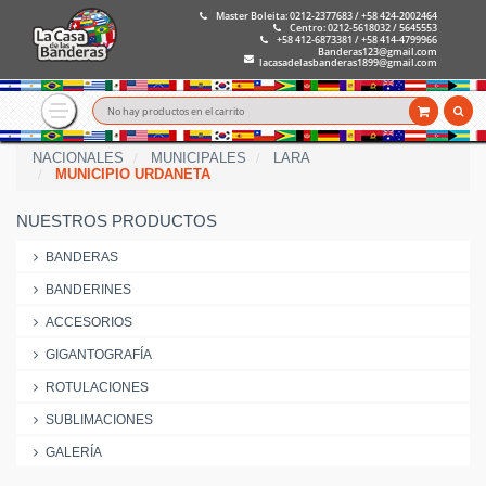
Master Boleita: 0212-2377683 / +58 424-2002464
Centro: 0212-5618032 / 5645553
+58 412-6873381 / +58 414-4799966
Banderas123@gmail.com
lacasadelasbanderas1899@gmail.com
No hay productos en el carrito
NACIONALES
MUNICIPALES
LARA
MUNICIPIO URDANETA
NUESTROS PRODUCTOS
BANDERAS
BANDERINES
ACCESORIOS
GIGANTOGRAFÍA
ROTULACIONES
SUBLIMACIONES
GALERÍA