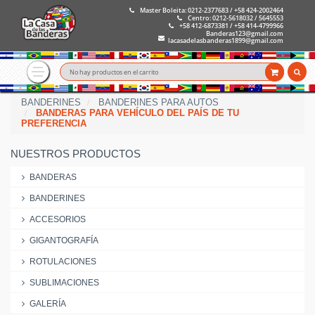
Master Boleita: 0212-2377683 / +58 424-2002464
Centro: 0212-5618032 / 5645553
+58 412-6873381 / +58 414-4799966
Banderas123@gmail.com
lacasadelasbanderas1899@gmail.com
No hay productos en el carrito
BANDERINES
BANDERINES PARA AUTOS
BANDERAS PARA VEHÍCULO DEL PAÍS DE TU
PREFERENCIA
NUESTROS PRODUCTOS
BANDERAS
BANDERINES
ACCESORIOS
GIGANTOGRAFÍA
ROTULACIONES
SUBLIMACIONES
GALERÍA