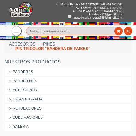
Master Boleita: 0212-2377683 / +58 424-2002464
Centro: 0212-5618032 / 5645553
+58 412-6873381 / +58 414-4799966
Banderas123@gmail.com
lacasadelasbanderas1899@gmail.com
No hay productos en el carrito
ACCESORIOS
PINES
PIN TRICOLOR "BANDERA DE PAISES"
NUESTROS PRODUCTOS
BANDERAS
BANDERINES
ACCESORIOS
GIGANTOGRAFÍA
ROTULACIONES
SUBLIMACIONES
GALERÍA