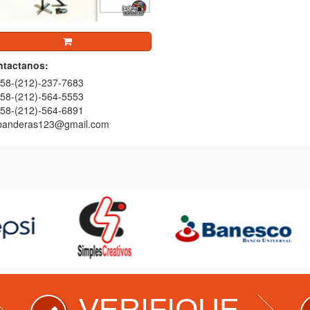
tactanos:
58-(212)-237-7683
58-(212)-564-5553
58-(212)-564-6891
banderas123@gmail.com
E
VERIFIQUE