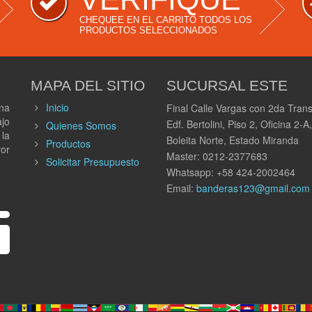
CHEQUEE EN EL CARRITO TODOS LOS
PRODUCTOS SELECCIONADOS
MAPA DEL SITIO
SUCURSAL ESTE
na
Inicio
Final Calle Vargas con 2da Trans
ajo
Edf. Bertolini, Piso 2, Oficina 2-A,
Quienes Somos
 la
Boleita Norte, Estado Miranda
Productos
or
Master: 0212-2377683
Solicitar Presupuesto
Whatsapp: +58 424-2002464
Email:
banderas123@gmail.com