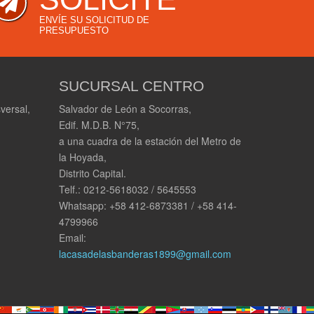
ENVÍE SU SOLICITUD DE
PRESUPUESTO
SUCURSAL CENTRO
versal,
Salvador de León a Socorras,
Edif. M.D.B. N°75,
a una cuadra de la estación del Metro de
la Hoyada,
Distrito Capital.
Telf.: 0212-5618032 / 5645553
Whatsapp: +58 412-6873381 / +58 414-
4799966
Email:
lacasadelasbanderas1899@gmail.com